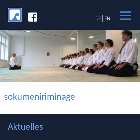
DE
EN
sokumeniriminage
Aktuelles