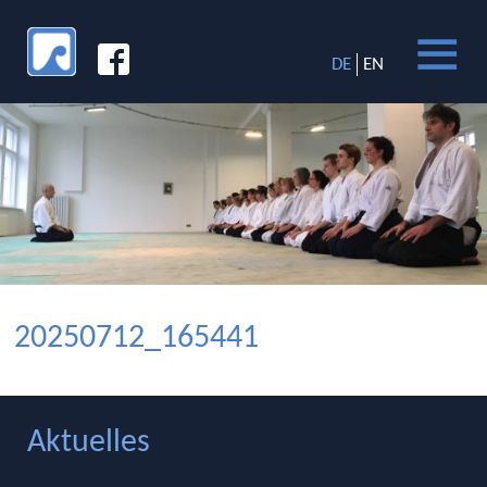
DE
EN
20250712_165441
Aktuelles